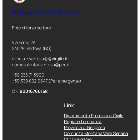
Protezione Civile A.I.B. Vertova
Ente di terzo settore
Via Forni, 2A
24029, Vertova (BG)
cvpc.aib.vertova@@virgilio.it
corpovolontarivertova@pec.it
+39 035 71 3999
+39 339 802 6647 (Per emergenze)
C.F.
90016760168
Link
Dipartimento Protezione Civile
Regione Lombardia
Provincia di Bergamo
Comunità Montana Valle Seriana
CCV Bergamo