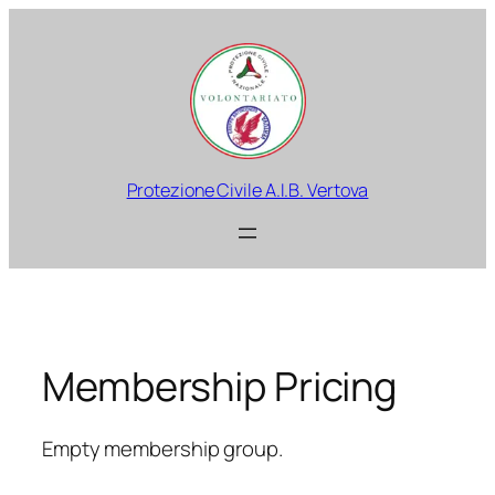
Vai
al
contenuto
Protezione Civile A.I.B. Vertova
Membership Pricing
Empty membership group.